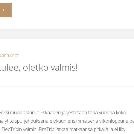
"Tervetuloa
Laituritansseille!"
pahtumat
ulee, oletko valmis!
nteeksi muodostunut Eskaaderi järjestetään tänä vuonna koko
ena yhteispurjehduksena elokuun ensimmäisenä viikonloppuna p
a ElecTripin voimin. FirsTrip jatkaa matkaansa pitkällä ja ei liity