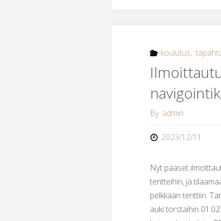
koulutus
,
tapaht
Ilmoittaut
navigointik
By
admin
2023/12/11
Nyt pääset ilmoittau
tentteihin, ja tilaam
pelkkään tenttiin. T
auki torstaihin 01.02