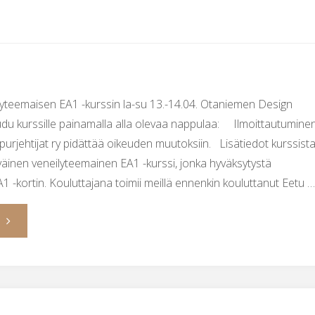
lyteemaisen EA1 -kurssin la-su 13.-14.04. Otaniemen Design
udu kurssille painamalla alla olevaa nappulaa: Ilmoittautumine
urjehtijat ry pidättää oikeuden muutoksiin. Lisätiedot kurssist
väinen veneilyteemainen EA1 -kurssi, jonka hyväksytystä
1 -kortin. Kouluttajana toimii meillä ennenkin kouluttanut Eetu 
"Ilmoittautuminen
TRIP:in
EA1