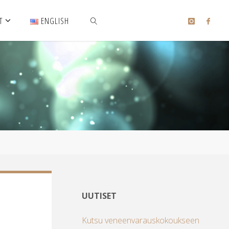
T
ENGLISH
SEARCH
UUTISET
Kutsu veneenvarauskokoukseen