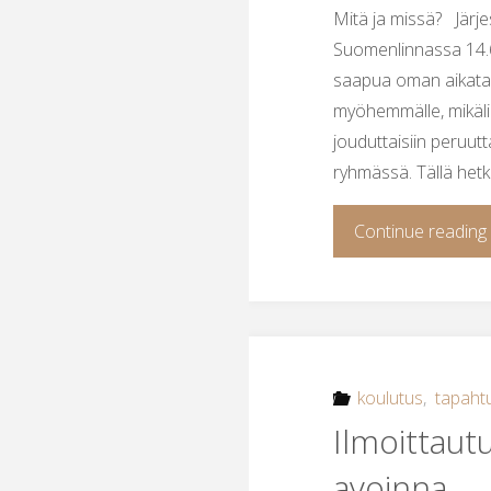
Mitä ja missä? Jär
Suomenlinnassa 14.6.
saapua oman aikataul
myöhemmälle, mikäli p
jouduttaisiin peruut
ryhmässä. Tällä hetk
Continue reading
koulutus
,
tapaht
Ilmoittaut
avoinna