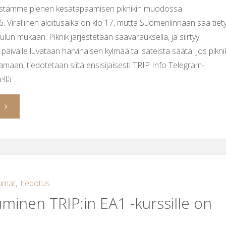
jestämme pienen kesätapaamisen piknikin muodossa
 Virallinen aloitusaika on klo 17, mutta Suomenlinnaan saa tiety
un mukaan. Piknik järjestetään säävarauksella, ja siirtyy
äivälle luvataan harvinaisen kylmää tai sateista säätä. Jos pikni
tamaan, tiedotetaan siitä ensisijaisesti TRIP Info Telegram-
ellä …
"Kesäpiknik
14.6."
umat
,
tiedotus
uminen TRIP:in EA1 -kurssille on