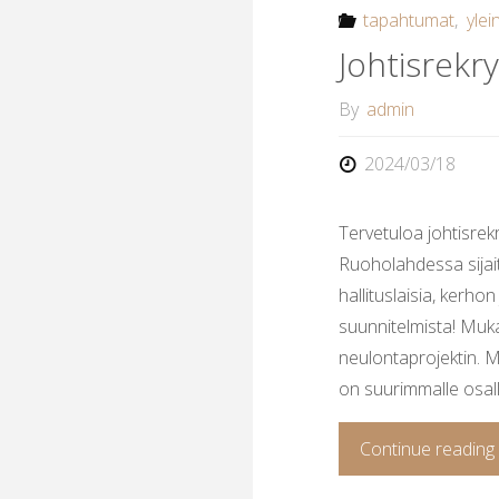
tapahtumat
,
ylei
Johtisrekry
By
admin
2024/03/18
Tervetuloa johtisrekr
Ruoholahdessa sijai
hallituslaisia, kerh
suunnitelmista! Muka
neulontaprojektin. 
on suurimmalle osall
Continue reading