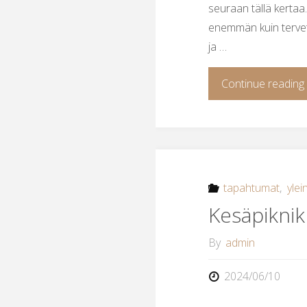
seuraan tällä kertaa
enemmän kuin tervetu
ja …
Continue reading
tapahtumat
,
ylei
Kesäpiknik
By
admin
2024/06/10