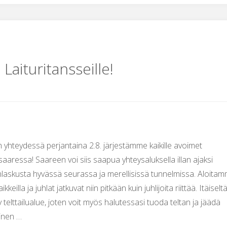
Laituritansseille!
 yhteydessä perjantaina 2.8. järjestämme kaikille avoimet
asaaressa! Saareen voi siis saapua yhteysaluksella illan ajaksi
laskusta hyvässä seurassa ja merellisissä tunnelmissa. Aloita
ikkeilla ja juhlat jatkuvat niin pitkään kuin juhlijoita riittää. Itäiselt
y telttailualue, joten voit myös halutessasi tuoda teltan ja jäädä
inen …