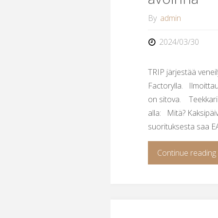
By
admin
2024/03/30
TRIP järjestää venei
Factorylla. Ilmoitta
on sitova. Teekkarip
alla: Mitä? Kaksipäi
suorituksesta saa EA
Continue reading