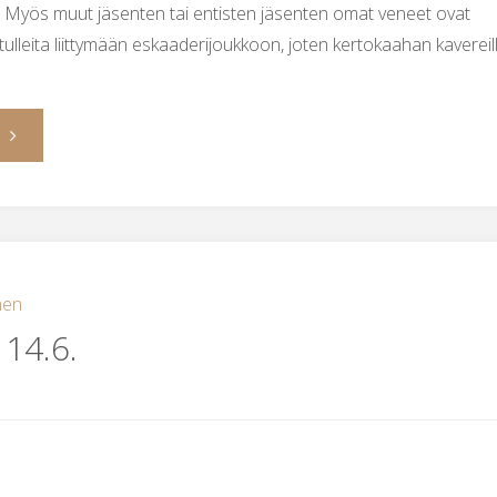
. Myös muut jäsenten tai entisten jäsenten omat veneet ovat
lleita liittymään eskaaderijoukkoon, joten kertokaahan kavereil
"Eskaaderi
tulee,
oletko
valmis!"
nen
 14.6.