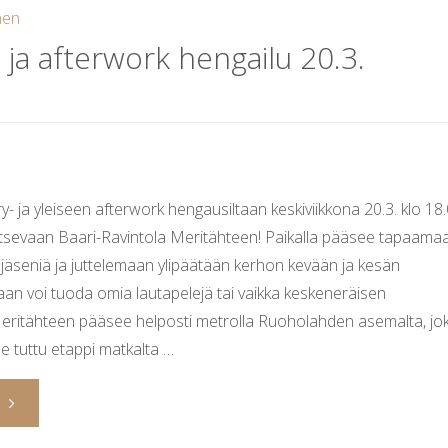
-
nen
 ja afterwork hengailu 20.3.
kurssille
on
avoinna"
y- ja yleiseen afterwork hengausiltaan keskiviikkona 20.3. klo 18
tsevaan Baari-Ravintola Meritähteen! Paikalla pääsee tapaama
on jäseniä ja juttelemaan ylipäätään kerhon kevään ja kesän
an voi tuoda omia lautapelejä tai vaikka keskeneräisen
Meritähteen pääsee helposti metrolla Ruoholahden asemalta, jo
e tuttu etappi matkalta …
"Johtisrekry