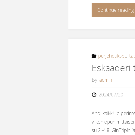
Continue reading
purjehdukset
,
ta
Eskaaderi t
By
admin
2024/07/20
Ahoi kaikki! Jo peri
viikonlopun mittais
su 2.-4.8. GinTripin j