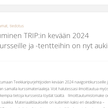
ja
afterwork
hengailu
umat
,
tiedotus
uminen TRIP:in kevään 2024
20.3."
ursseille ja -tentteihin on nyt auki
tumaan Teekkaripurjehtijoiden kevään 2024 navigointikursseille j
aan samalla kurssimateriaaleja. Voit halutessasi ilmoittautua myö
arkempia tietoja kursseista löydät täältä. Ilmoittautumislomake 
. saakka. Materiaalitilaukselle on kuitenkin kaksi eri deadlinea –