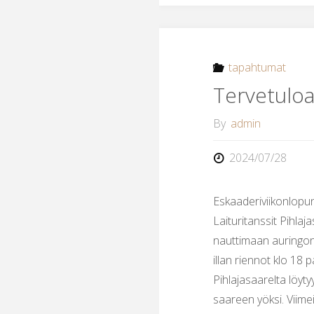
tapahtumat
Tervetuloa 
By
admin
2024/07/28
Eskaaderiviikonlopun
Laituritanssit Pihlaj
nauttimaan auringon
illan riennot klo 18 pa
Pihlajasaarelta löyty
saareen yöksi. Viime