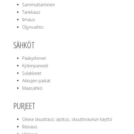
Sammuttaminen
Tankkaus
Ilmaus
Öljynvaihto
SÄHKÖT
Pääkytkimet
Kytkinpaneeli
Sulakkeet
Akkujen paikat
Maasähkö
PURJEET
Oikea skuuttaus: ajoitus, skuuttivaunun käyttö
Reivaus