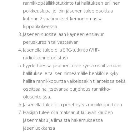
rannikkopäällikkötutkinto tai hallituksen erillinen
poikkeuslupa, jolloin jäsenen tulee osoittaa
kohdan 2 vaatimukset kerhon omassa
kipparikokeessa.
Jäsenen suositellaan käyneen ensiavun
peruskurssin tai vastaavan
Jäsenellä tulee olla SRC-tutkinto (VHF-
radioliikennetodistus)
Pyydettäessä jäsenen tulee kyetä osoittamaan
hallitukselle tai sen nimeämälle henkilölle kyky
hallita rannikkopurtta vaikeissakin tilanteissa sekä
osoittaa hallitsevansa purjehdus rannikko-
olosuhteissa.
Jäsenellä tulee olla perehdytys rannikkopurteen
Hakijan tulee olla maksanut kuluvan kauden
jäsenmaksu ja ilmaista hakemuksessa
jäsenluokkansa