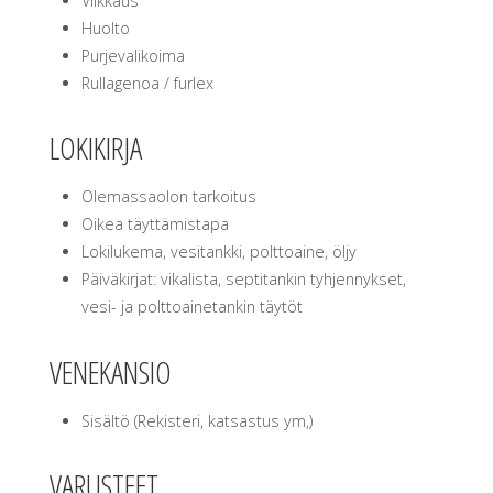
Viikkaus
Huolto
Purjevalikoima
Rullagenoa / furlex
LOKIKIRJA
Olemassaolon tarkoitus
Oikea täyttämistapa
Lokilukema, vesitankki, polttoaine, öljy
Päiväkirjat: vikalista, septitankin tyhjennykset,
vesi- ja polttoainetankin täytöt
VENEKANSIO
Sisältö (Rekisteri, katsastus ym,)
VARUSTEET