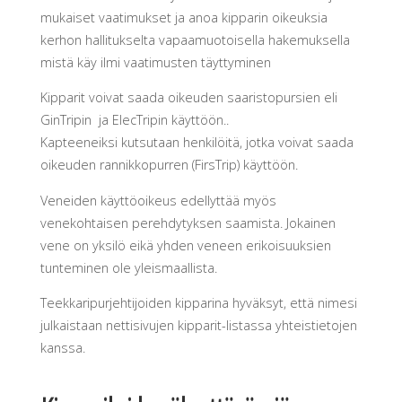
mukaiset vaatimukset ja anoa kipparin oikeuksia
kerhon hallitukselta vapaamuotoisella hakemuksella
mistä käy ilmi vaatimusten täyttyminen
Kipparit voivat saada oikeuden saaristopursien eli
GinTripin ja ElecTripin käyttöön..
Kapteeneiksi kutsutaan henkilöitä, jotka voivat saada
oikeuden rannikkopurren (FirsTrip) käyttöön.
Veneiden käyttöoikeus edellyttää myös
venekohtaisen perehdytyksen saamista. Jokainen
vene on yksilö eikä yhden veneen erikoisuuksien
tunteminen ole yleismaallista.
Teekkaripurjehtijoiden kipparina hyväksyt, että nimesi
julkaistaan nettisivujen kipparit-listassa yhteistietojen
kanssa.