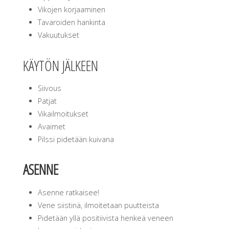
Vikojen korjaaminen
Tavaroiden hankinta
Vakuutukset
KÄYTÖN JÄLKEEN
Siivous
Patjat
Vikailmoitukset
Avaimet
Pilssi pidetään kuivana
ASENNE
Asenne ratkaisee!
Vene siistinä, ilmoitetaan puutteista
Pidetään yllä positiivista henkeä veneen