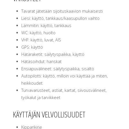
Tavarat jätetään sijoituskaavion mukaisesti
Liesi: käyttö, tankkaus/kaasupullon vaihto
Lämmitin: käyttö, tankkaus
WC: käyttö, huolto
VHF: käyttö, luvat, AIS
GPS: käyttö
Hätäraketit: säilytyspaikka, käyttö
Hätäsoihdut: hanskat
Ensiapuvälineet: säilytyspaikka, sisältö
Autopilotti: käyttö, milloin voi käyttää ja miten,
heikkoudet
Turvavarusteet, astiat, kartat, siivousvälineet,
työkalut ja tarvikkeet
KÄYTTÄJÄN VELVOLLISUUDET
Kipparikirje