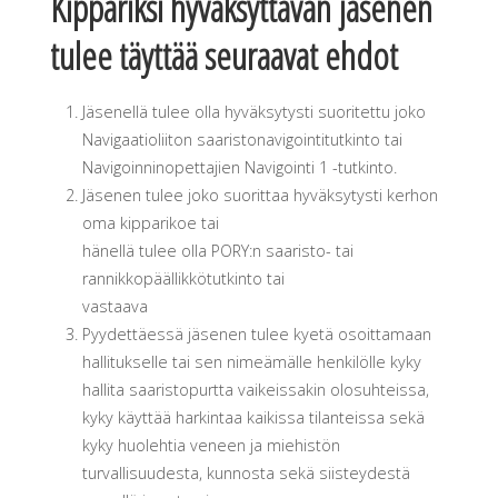
Kippariksi hyväksyttävän jäsenen
tulee täyttää seuraavat ehdot
Jäsenellä tulee olla hyväksytysti suoritettu joko
Navigaatioliiton saaristonavigointitutkinto tai
Navigoinninopettajien Navigointi 1 -tutkinto.
Jäsenen tulee joko suorittaa hyväksytysti kerhon
oma kipparikoe tai
hänellä tulee olla PORY:n saaristo- tai
rannikkopäällikkötutkinto tai
vastaava
Pyydettäessä jäsenen tulee kyetä osoittamaan
hallitukselle tai sen nimeämälle henkilölle kyky
hallita saaristopurtta vaikeissakin olosuhteissa,
kyky käyttää harkintaa kaikissa tilanteissa sekä
kyky huolehtia veneen ja miehistön
turvallisuudesta, kunnosta sekä siisteydestä