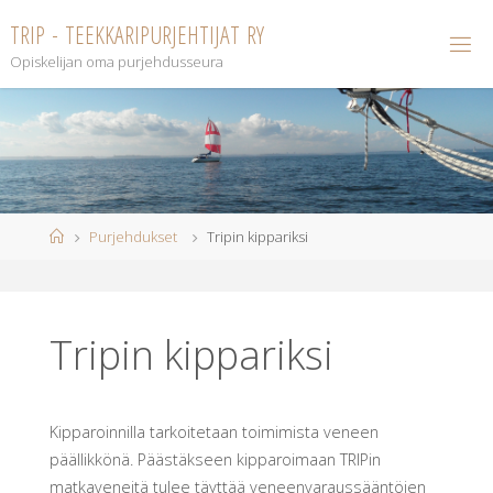
Skip
T
R
I
P
-
T
E
E
K
K
A
R
I
P
U
R
J
E
H
T
I
J
A
T
R
Y
to
Opiskelijan oma purjehdusseura
content
Home
Purjehdukset
Tripin kippariksi
Tripin kippariksi
Kipparoinnilla tarkoitetaan toimimista veneen
päällikkönä. Päästäkseen kipparoimaan TRIPin
matkaveneitä tulee täyttää veneenvaraussääntöjen