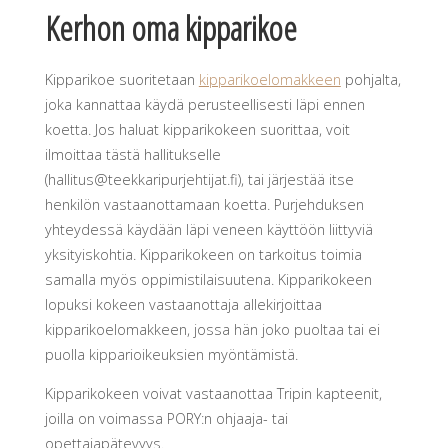
Kerhon oma kipparikoe
Kipparikoe suoritetaan
kipparikoelomakkeen
pohjalta,
joka kannattaa käydä perusteellisesti läpi ennen
koetta. Jos haluat kipparikokeen suorittaa, voit
ilmoittaa tästä hallitukselle
(hallitus@teekkaripurjehtijat.fi), tai järjestää itse
henkilön vastaanottamaan koetta. Purjehduksen
yhteydessä käydään läpi veneen käyttöön liittyviä
yksityiskohtia. Kipparikokeen on tarkoitus toimia
samalla myös oppimistilaisuutena. Kipparikokeen
lopuksi kokeen vastaanottaja allekirjoittaa
kipparikoelomakkeen, jossa hän joko puoltaa tai ei
puolla kipparioikeuksien myöntämistä.
Kipparikokeen voivat vastaanottaa Tripin kapteenit,
joilla on voimassa PORY:n ohjaaja- tai
opettajapätevyys.