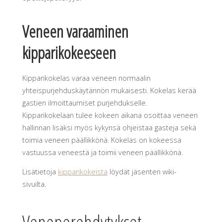
Veneen varaaminen
kipparikokeeseen
Kipparikokelas varaa veneen normaalin
yhteispurjehduskäytännön mukaisesti. Kokelas kerää
gastien ilmoittaumiset purjehdukselle.
Kipparikokelaan tulee kokeen aikana osoittaa veneen
hallinnan lisäksi myös kykynsä ohjeistaa gasteja sekä
toimia veneen päällikkönä. Kokelas on kokeessa
vastuussa veneestä ja toimii veneen päällikkönä.
Lisätietoja
kipparikokeista
löydät jäsenten wiki-
sivuilta.
Veneperehdytykset