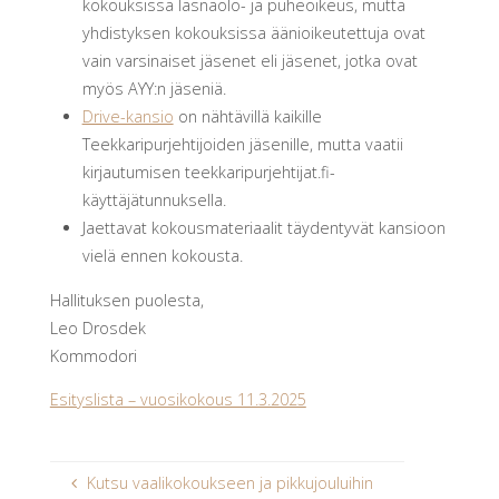
kokouksissa läsnäolo- ja puheoikeus, mutta
yhdistyksen kokouksissa äänioikeutettuja ovat
vain varsinaiset jäsenet eli jäsenet, jotka ovat
myös AYY:n jäseniä.
Drive-kansio
on nähtävillä kaikille
Teekkaripurjehtijoiden jäsenille, mutta vaatii
kirjautumisen teekkaripurjehtijat.fi-
käyttäjätunnuksella.
Jaettavat kokousmateriaalit täydentyvät kansioon
vielä ennen kokousta.
Hallituksen puolesta,
Leo Drosdek
Kommodori
Esityslista – vuosikokous 11.3.2025
Kutsu vaalikokoukseen ja pikkujouluihin