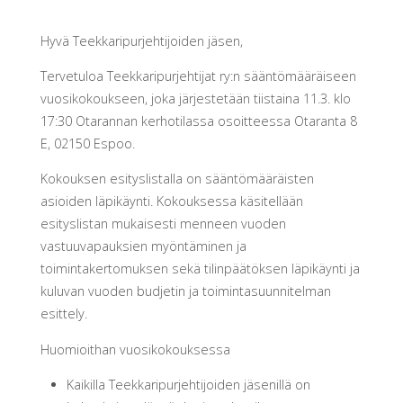
Hyvä Teekkaripurjehtijoiden jäsen,
Tervetuloa Teekkaripurjehtijat ry:n sääntömääräiseen
vuosikokoukseen, joka järjestetään
tiistaina 11.3. klo
17:30
Otarannan kerhotilassa osoitteessa Otaranta 8
E, 02150 Espoo.
Kokouksen esityslistalla on sääntömääräisten
asioiden läpikäynti. Kokouksessa käsitellään
esityslistan mukaisesti menneen vuoden
vastuuvapauksien myöntäminen ja
toimintakertomuksen sekä tilinpäätöksen läpikäynti ja
kuluvan vuoden budjetin ja toimintasuunnitelman
esittely.
Huomioithan vuosikokouksessa
Kaikilla Teekkaripurjehtijoiden jäsenillä on