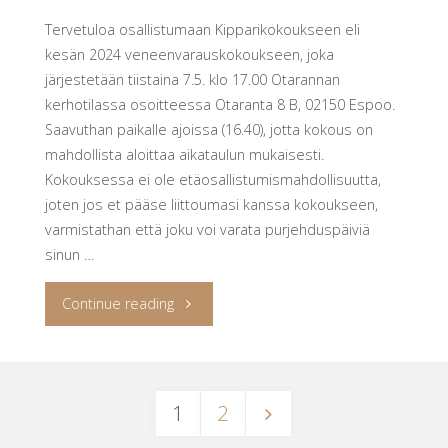
Tervetuloa osallistumaan Kipparikokoukseen eli
kesän 2024 veneenvarauskokoukseen, joka
järjestetään tiistaina 7.5. klo 17.00 Otarannan
kerhotilassa osoitteessa Otaranta 8 B, 02150 Espoo.
Saavuthan paikalle ajoissa (16.40), jotta kokous on
mahdollista aloittaa aikataulun mukaisesti.
Kokouksessa ei ole etäosallistumismahdollisuutta,
joten jos et pääse liittoumasi kanssa kokoukseen,
varmistathan että joku voi varata purjehduspäiviä
sinun …
"Kutsu
Continue reading
kipparikokoukseen
7.5.2024"
1
2