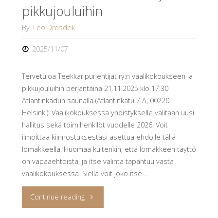
pikkujouluihin
By
Leo Drosdek
2025/11/07
Tervetuloa Teekkaripurjehtijat ry:n vaalikokoukseen ja
pikkujouluihin perjantaina 21.11.2025 klo 17:30
Atlantinkadun saunalla (Atlantinkatu 7 A, 00220
Helsinki)! Vaalikokouksessa yhdistykselle valitaan uusi
hallitus sekä toimihenkilöt vuodelle 2026. Voit
ilmoittaa kiinnostuksestasi asettua ehdolle tällä
lomakkeella. Huomaa kuitenkin, että lomakkeen täyttö
on vapaaehtoista, ja itse valinta tapahtuu vasta
vaalikokouksessa. Siellä voit joko itse …
"Kutsu
Continue reading
vaalikokoukseen