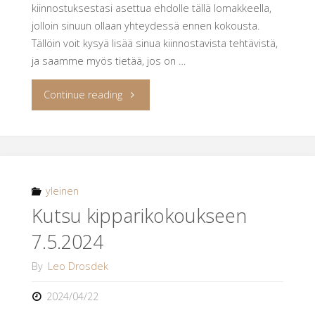
kiinnostuksestasi asettua ehdolle tällä lomakkeella,
jolloin sinuun ollaan yhteydessä ennen kokousta.
Tällöin voit kysyä lisää sinua kiinnostavista tehtävistä,
ja saamme myös tietää, jos on …
"Kutsu
Continue reading
vaalikokoukseen
ja
pikkujouluihin"
yleinen
Kutsu kipparikokoukseen
7.5.2024
By
Leo Drosdek
2024/04/22