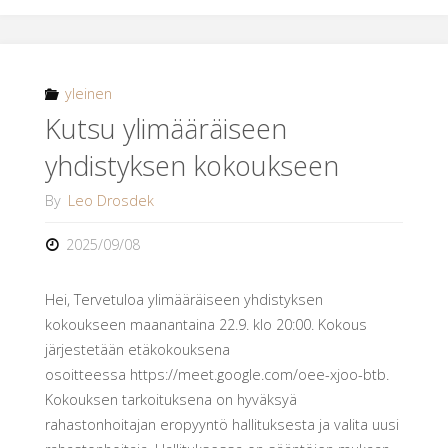
ja
pikkujouluihin"
yleinen
Kutsu ylimääräiseen
yhdistyksen kokoukseen
By
Leo Drosdek
2025/09/08
Hei, Tervetuloa ylimääräiseen yhdistyksen
kokoukseen maanantaina 22.9. klo 20:00. Kokous
järjestetään etäkokouksena
osoitteessa https://meet.google.com/oee-xjoo-btb.
Kokouksen tarkoituksena on hyväksyä
rahastonhoitajan eropyyntö hallituksesta ja valita uusi