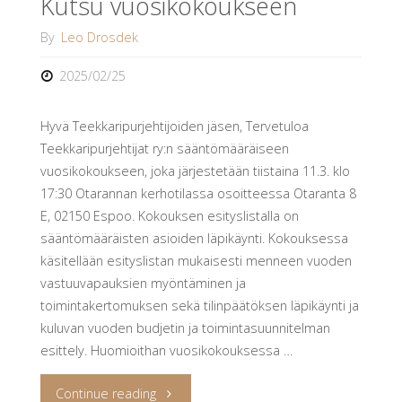
Kutsu vuosikokoukseen
By
Leo Drosdek
2025/02/25
Hyvä Teekkaripurjehtijoiden jäsen, Tervetuloa
Teekkaripurjehtijat ry:n sääntömääräiseen
vuosikokoukseen, joka järjestetään tiistaina 11.3. klo
17:30 Otarannan kerhotilassa osoitteessa Otaranta 8
E, 02150 Espoo. Kokouksen esityslistalla on
sääntömääräisten asioiden läpikäynti. Kokouksessa
käsitellään esityslistan mukaisesti menneen vuoden
vastuuvapauksien myöntäminen ja
toimintakertomuksen sekä tilinpäätöksen läpikäynti ja
kuluvan vuoden budjetin ja toimintasuunnitelman
esittely. Huomioithan vuosikokouksessa …
"Kutsu
Continue reading