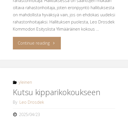
rahastonhoitaja. Hallituksessa on sääntöjen mukaan
oltava rahastonhoitaja, joten eronpyyntö hallituksesta
on mahdollista hyväksyä vain, jos on ehdokas uudeksi
rahastonhoitajaksi. Hallituksen puolesta, Leo Drosdek
Kommodori Esityslista Ylimääräinen kokous …
"Kutsu
Continue reading
ylimääräiseen
yhdistyksen
kokoukseen"
yleinen
Kutsu kipparikokoukseen
By
Leo Drosdek
2025/04/23