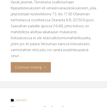
Hyvät jäsenet, Tervetuloa osallistumaan
Kipparikokoukseen eli veneenvarauskokoukseen, joka
järjestetään keskiviikkona 7.5. klo 17.00 Otarannan
kerhotilassa osoitteessa Otaranta 8 B, 02150 Espoo.
Saavuthan paikalle ajoissa (16.40), jotta kokous on
mahdollista aloittaa aikataulun mukaisesti.
Kokouksessa ei ole etäosallistumismahdollisuutta,
joten jos et pääse liittoumasi kanssa kokoukseen,
varmistathan että joku voi varata purjehduspäiviä
sinun …
"Kutsu
Continue reading
kipparikokoukseen"
yleinen