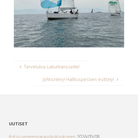
Tervetuloa Laituritansseille!
Johtisrekry! Hallituspestien esittely!
UUTISET
Kutsu veneenvarauskokoukseen
2026/05/08