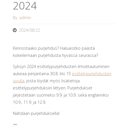
2024
By
admin
2024/08/22
Kiinnostaako purjehdus? Haluaisitko päästä
kokeilemaan purjehdusta hyvässä seurassa?
Syksyn 2024 esittelypurjehdusten ilmoittautuminen
aukeaa perjantaina 30.8. klo 15
esittelypurjehdusten
sivulla
, josta löydät myös lisätietoja
esittelypurjehduksiin liittyen. Purjehdukset
järjestetään suomeksi 9.9. ja 10.9. sekä englanniksi
10.9., 11.9. ja 12.9.
Nähdään purjehduksella!