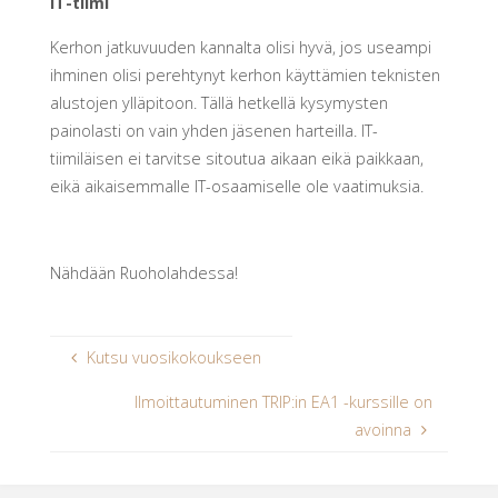
IT-tiimi
Kerhon jatkuvuuden kannalta olisi hyvä, jos useampi
ihminen olisi perehtynyt kerhon käyttämien teknisten
alustojen ylläpitoon. Tällä hetkellä kysymysten
painolasti on vain yhden jäsenen harteilla. IT-
tiimiläisen ei tarvitse sitoutua aikaan eikä paikkaan,
eikä aikaisemmalle IT-osaamiselle ole vaatimuksia.
Nähdään Ruoholahdessa!
Kutsu vuosikokoukseen
Ilmoittautuminen TRIP:in EA1 -kurssille on
avoinna