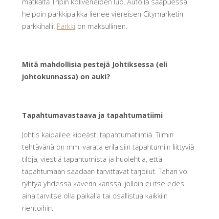
matkalta Tripin köliveneiden luo. Autolla saapuessa
helpoin parkkipaikka lienee viereisen Citymarketin
parkkihalli.
Parkki
on maksullinen.
Mitä mahdollisia pestejä Johtiksessa (eli
johtokunnassa) on auki?
Tapahtumavastaava ja tapahtumatiimi
Johtis kaipailee kipeästi tapahtumatiimiä. Tiimin
tehtävänä on mm. varata erilaisiin tapahtumiin liittyviä
tiloja, viestiä tapahtumista ja huolehtia, että
tapahtumaan saadaan tarvittavat tarjoilut. Tähän voi
ryhtyä yhdessä kaverin kanssa, jolloin ei itse edes
aina tarvitse olla paikalla tai osallistua kaikkiin
rientoihin.