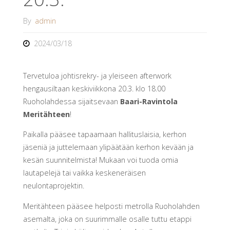
By
admin
2024/03/18
Tervetuloa johtisrekry- ja yleiseen afterwork
hengausiltaan keskiviikkona 20.3. klo 18.00
Ruoholahdessa sijaitsevaan
Baari-Ravintola
Meritähteen
!
Paikalla pääsee tapaamaan hallituslaisia, kerhon
jäseniä ja juttelemaan ylipäätään kerhon kevään ja
kesän suunnitelmista! Mukaan voi tuoda omia
lautapelejä tai vaikka keskeneräisen
neulontaprojektin.
Meritähteen pääsee helposti metrolla Ruoholahden
asemalta, joka on suurimmalle osalle tuttu etappi