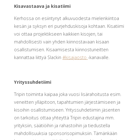
Kisavastaava ja kisatiimi
Kerhossa on esiintynyt alkuvuodesta mielenkiintoa
kesän ja syksyn eri purjehduskisoja kohtaan. Kisatiimi
voi ottaa projektikseen kaikkien kisojen, tai
mahdollisesti vain yhden kiinnostavaan kisaan
osallistumisen. Kisaamisesta kiinnostuneitten
kannattaa liittyä Slackin
#kisajaosto
-kanavalle.
Yrityssuhdetiimi
Tripin toiminta kaipaa joka vuosi lisärahoitusta esim.
veneitten ylläpitoon, tapahtumien järjestämiseen ja
kisoihin osallistumiseen. Yrityssuhdetiimin jäsenten
on tarkoitus ottaa yhteyttä Tripin edustajina mm.
yrityksiin, säätiöihin ja rahastoihin ja tiedustella
mahdollisuuksia sponsorisopimuksiin. Tämänkään