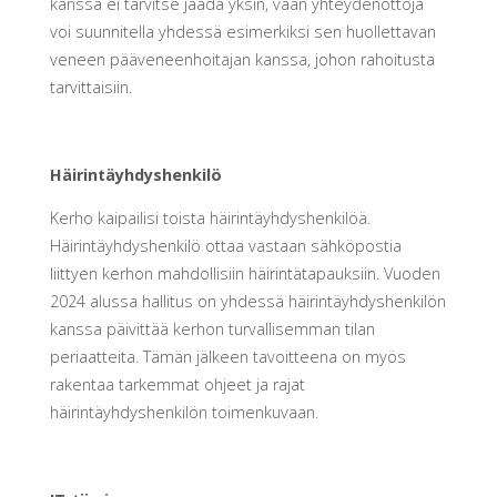
kanssa ei tarvitse jäädä yksin, vaan yhteydenottoja
voi suunnitella yhdessä esimerkiksi sen huollettavan
veneen pääveneenhoitajan kanssa, johon rahoitusta
tarvittaisiin.
Häirintäyhdyshenkilö
Kerho kaipailisi toista häirintäyhdyshenkilöä.
Häirintäyhdyshenkilö ottaa vastaan sähköpostia
liittyen kerhon mahdollisiin häirintätapauksiin. Vuoden
2024 alussa hallitus on yhdessä häirintäyhdyshenkilön
kanssa päivittää kerhon turvallisemman tilan
periaatteita. Tämän jälkeen tavoitteena on myös
rakentaa tarkemmat ohjeet ja rajat
häirintäyhdyshenkilön toimenkuvaan.