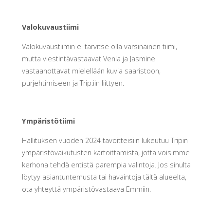
Valokuvaustiimi
Valokuvaustiimin ei tarvitse olla varsinainen tiimi,
mutta viestintävastaavat Venla ja Jasmine
vastaanottavat mielellään kuvia saaristoon,
purjehtimiseen ja Trip:iin liittyen.
Ympäristötiimi
Hallituksen vuoden 2024 tavoitteisiin lukeutuu Tripin
ympäristövaikutusten kartoittamista, jotta voisimme
kerhona tehdä entistä parempia valintoja. Jos sinulta
löytyy asiantuntemusta tai havaintoja tältä alueelta,
ota yhteyttä ympäristövastaava Emmiin.