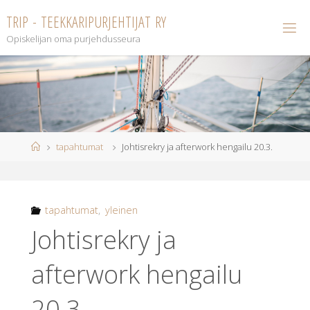
Skip
T
R
I
P
-
T
E
E
K
K
A
R
I
P
U
R
J
E
H
T
I
J
A
T
R
Y
to
Opiskelijan oma purjehdusseura
content
Home
tapahtumat
Johtisrekry ja afterwork hengailu 20.3.
tapahtumat
,
yleinen
Johtisrekry ja
afterwork hengailu
20.3.