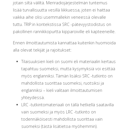
jotain siltä väliltä. Meriradiojärjestelmän tuntemus
lisää turvallisuutta vesillä liikkuessa, joten ei haittaa
vaikka aihe olisi usemmallekin veneessä olevalle
tuttu. TRIP:in kontekstissa SRC -pätevyystodistus on
pakollinen rannikkopurtta kipparoiville eli kapteeneille.
Ennen ilmoittautumista kannattaa kuitenkin huomioida
alla olevat tekijät ja rajoitukset:
Tilaisuuksien kieli on suomi eli materiaalin kertaus
tapahtuu suomeksi, mutta kysymyksiä voi esittää
myös englanniksi. Tämän lisäksi SRC -tutkinto on
mahdollista suorittaa suomeksi, ruotsiksi ja
englanniksi – kieli valitaan ilmoittautumisen
yhteydessä.
LRC -tutkintomateriaali on tällä hetkellä saatavilla
vain suomeksi ja myös LRC -tutkinto on
todennäköisesti mahdollista suorittaa vain
suomeksi (tästä lisätietoa myöhemmin).