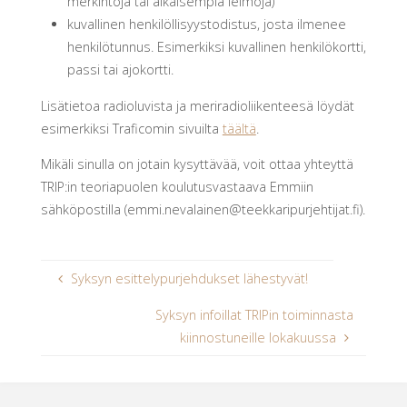
merkintöjä tai aikaisempia leimoja)
kuvallinen henkilöllisyystodistus, josta ilmenee
henkilötunnus. Esimerkiksi kuvallinen henkilökortti,
passi tai ajokortti.
Lisätietoa radioluvista ja meriradioliikenteesä löydät
esimerkiksi Traficomin sivuilta
täältä
.
Mikäli sinulla on jotain kysyttävää, voit ottaa yhteyttä
TRIP:in teoriapuolen koulutusvastaava Emmiin
sähköpostilla (emmi.nevalainen@teekkaripurjehtijat.fi).
Syksyn esittelypurjehdukset lähestyvät!
Syksyn infoillat TRIPin toiminnasta
kiinnostuneille lokakuussa