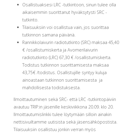
Osallistuaksesi LRC -tutkintoon, sinun tulee olla
aikaisemmin suorittanut hyväksytysti SRC -
tutkinto.
Tilaisuuksiin voi osallistua vain, jos suorittaa
tutkinnon samana päivänä.
Rannikkolaivurin radiotutkinto (SRC) maksaa 45,40
€ /osallistumiskerta ja Avomerilaivurin
radiotutkinto (LRC) 67,30 € /osallistumiskerta.
Todistus tutkinnon suorittamisesta maksaa
43,75€ /todistus. Osallistujille syntyy kuluja
ainoastaan tutkinnon suorittamisesta ja
mahdollisesta todistuksesta.
Ilmoittautuminen sekä SRC- että LRC -tutkintopäiviin
avautuu TRIP:in jäsenille keskiviikkona 20.09. klo 20.
Ilmoittautumislinkki tulee löytymään silloin ainakin
nettisivuiltamme uutisista sekä jäsensähköpostista.
Tilaisuuksiin osallistuu jonkin verran myös