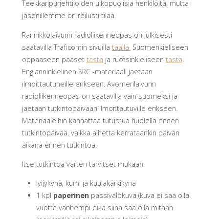
Teekkaripurjehtijoiden ulkopuolisia henkilöitä, mutta
jäsenillemme on reilusti tilaa.
Rannikkolaivurin radioliikenneopas on julkisesti
saatavilla Traficomin sivuilla
täällä.
Suomenkieliseen
oppaaseen pääset
tästä
ja ruotsinkieliseen
tästä
.
Englanninkielinen SRC -materiaali jaetaan
ilmoittautuneille erikseen. Avomerilaivurin
radioliikenneopas on saatavilla vain suomeksi ja
jaetaan tutkintopäivään ilmoittautuville erikseen.
Materiaaleihin kannattaa tutustua huolella ennen
tutkintopäivää, vaikka aihetta kerrataankin päivän
aikana ennen tutkintoa.
Itse tutkintoa varten tarvitset mukaan:
lyijykynä, kumi ja kuulakärkikynä
1 kpl
paperinen
passivalokuva (kuva ei saa olla
vuotta vanhempi eikä siinä saa olla mitään