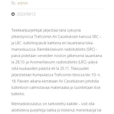
By
admin
2023/09/12
Teekkaripurjehtijat järjestää tänä syksynä
yhteistyössä Traficomin Ari Caseliuksen kanssa SRC –
ja LRC -tutkintopäivät kahtena eri lauantaina loka-
marraskuussa. Rannikkolaivurin radiotutkinto (SRC) -
päivä pidetään veneiden noston jälkeisenä lauantaina
la 28.10. ja Avomerilaivurin radiotutkinto (LRC) -päivä
siitä kuukauden päästä eli la 25.11. Tilaisuudet
järjestetään Kumpulassa Traficomin tiloissa klo 10- n.
18. Päivien aikana kerrataan Ari Caseliuksen johdolla
tutkintoon valmistavaa materiaalia ja suoritetaan itse
tutkinto.
Meriradiokoulutus on tarkoitettu kaikille – voit olla
aloitteleva purjehtija taikka jo kokenut merenkävijä tai