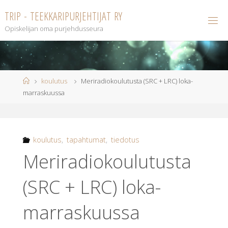
Skip
T
R
I
P
-
T
E
E
K
K
A
R
I
P
U
R
J
E
H
T
I
J
A
T
R
Y
to
Opiskelijan oma purjehdusseura
content
Home
koulutus
Meriradiokoulutusta (SRC + LRC) loka-
marraskuussa
koulutus
,
tapahtumat
,
tiedotus
Meriradiokoulutusta
(SRC + LRC) loka-
marraskuussa