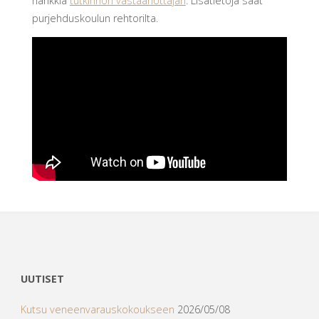
hankkia
tutkinnon vastaanottajan
. Lisätietoja saat
purjehduskoulun rehtorilta.
UUTISET
Kutsu veneenvarauskokoukseen
2026/05/08