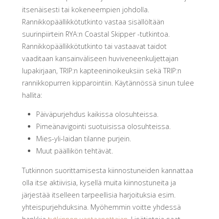
itsenäisesti tai kokeneempien johdolla.
Rannikkopäällikkötutkinto vastaa sisällöltään
suurinpiirtein RYA:n Coastal Skipper -tutkintoa.
Rannikkopäällikkötutkinto tai vastaavat taidot
vaaditaan kansainväliseen huviveneenkuljettajan
lupakirjaan, TRIP:n kapteeninoikeuksiin sekä TRIP:n
rannikkopurren kipparointiin. Käytännössä sinun tulee
hallita:
Päiväpurjehdus kaikissa olosuhteissa.
Pimeänavigointi suotuisissa olosuhteissa.
Mies-yli-laidan tilanne purjein.
Muut päällikön tehtävät.
Tutkinnon suorittamisesta kiinnostuneiden kannattaa
olla itse aktiivisia, kysellä muita kiinnostuneita ja
järjestää itselleen tarpeellisia harjoituksia esim.
yhteispurjehduksina. Myöhemmin voitte yhdessä