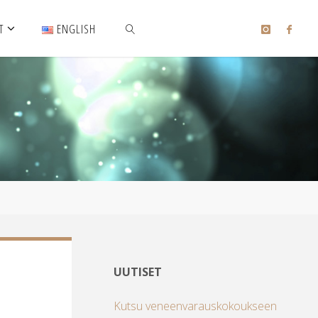
T
ENGLISH
SEARCH
UUTISET
Kutsu veneenvarauskokoukseen