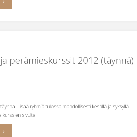
"Nokia-
tempaus
ke
2.5.
- ja perämieskurssit 2012 (täynnä)
ja
to
3.5."
äynnä. Lisää ryhmiä tulossa mahdollisesti kesällä ja syksyllä.
a kurssien sivulta.
"Purjehtija-