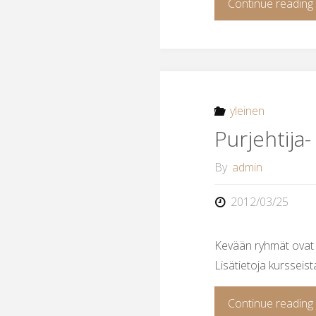
Continue reading
yleinen
Purjehtija
By
admin
2012/03/25
Kevään ryhmät ovat t
Lisätietoja kursseist
Continue reading