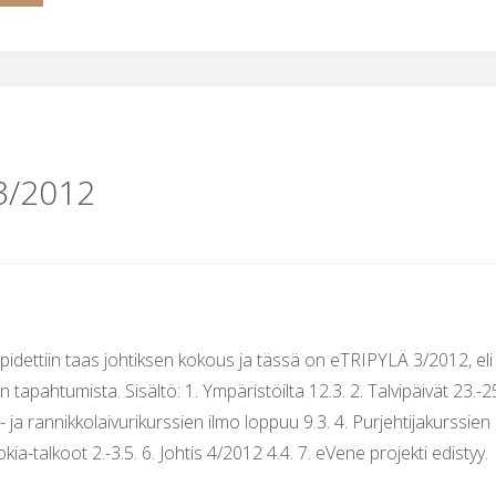
ja
perämieskurssit
2012
3/2012
(täynnä)"
en pidettiin taas johtiksen kokous ja tässä on eTRIPYLÄ 3/2012, eli
n tapahtumista. Sisältö: 1. Ympäristöilta 12.3. 2. Talvipäivät 23.-2
- ja rannikkolaivurikurssien ilmo loppuu 9.3. 4. Purjehtijakurssien
kia-talkoot 2.-3.5. 6. Johtis 4/2012 4.4. 7. eVene projekti edistyy.