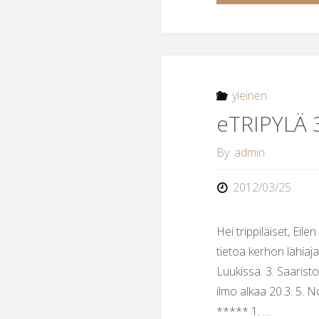
yleinen
eTRIPYLÄ 
By
admin
2012/03/25
Hei trippiläiset, Eil
tietoa kerhon lähiaja
Luukissa. 3. Saaristo
ilmo alkaa 20.3. 5. No
***** 1. …