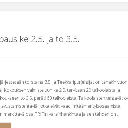
aus ke 2.5. ja to 3.5.
ärjestetään torstaina 3.5. ja Teekkaripurjehtijat on tänäkin vuo
ä! Kokouksen valmisteluun ke 2.5. tarvitaan 20 talkoolaista ja
koukseen to 3.5. peräti 60 talkoolaista. Talkoolaisten tehtävät o
 avustamistehtäviä, jotka eivät vaadi mitään erityisosaamista.
 merkittävä osa TRIPin varainhankintaa ja sen tähden on …