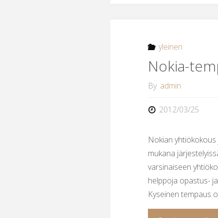
yleinen
Nokia-temp
By
admin
2012/03/25
Nokian yhtiökokous j
mukana järjestelyiss
varsinaiseen yhtiöko
helppoja opastus- ja
Kyseinen tempaus on